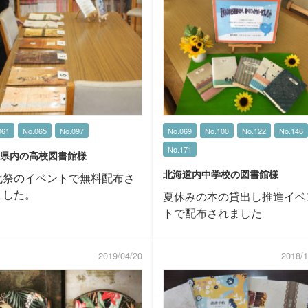
061
No.065
No.097
No.069
No.100
No.122
No.146
No.171
県内の高校図書館様
北海道内中学校の図書館様
化祭のイベントで無料配布さ
ました。
夏休みの本の貸出し推進イベ
トで配布されました
2019/04/20
2018/1