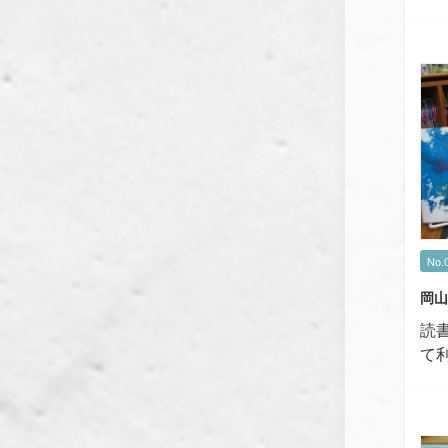
No.
岡山
読
て