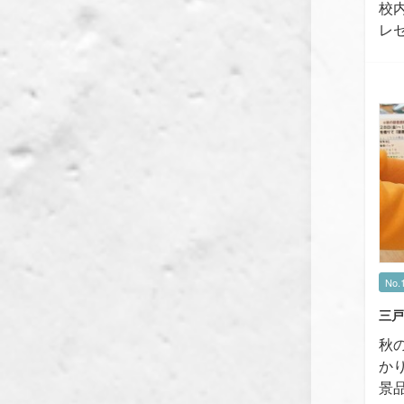
校
レ
No.
三戸
秋
か
景