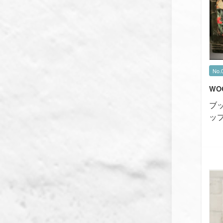
No.
WO
ブ
ッ