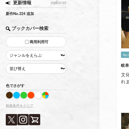
更新情報
2026/07/23
新作No.224 追加
ブックカバー検索
商用利用可
No.
岐阜
文
れ
色でさがす
検索条件をクリア