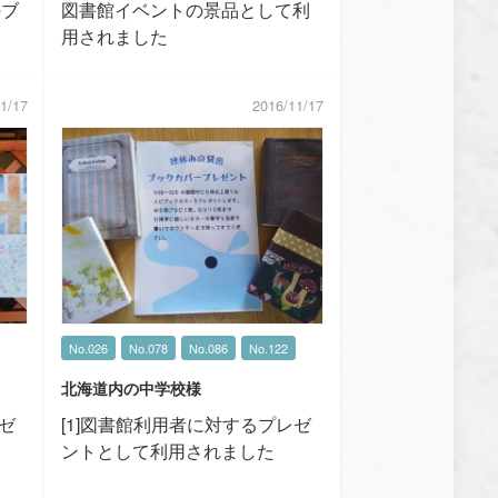
のブ
図書館イベントの景品として利
用されました
1/17
2016/11/17
No.026
No.078
No.086
No.122
北海道内の中学校様
レゼ
[1]図書館利用者に対するプレゼ
ントとして利用されました