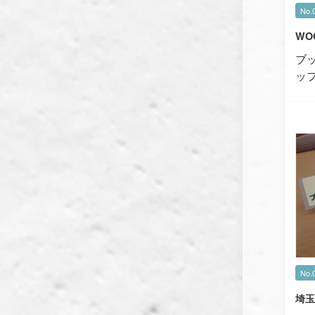
No.
WO
ブ
ッ
No.
埼玉