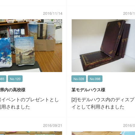
2016/11/14
2016/1
085
No.120
No.028
No.098
県内の高校様
某モデルハウス様
書イベントのプレゼントとし
[2]モデルハウス内のディス
利用されました
イとして利用されました
2016/09/21
2016/0