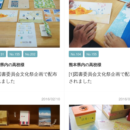
131
No.155
No.202
No.104
No.155
県内の高校様
熊本県内の高校様
]図書委員会文化祭企画で配布
[1]図書委員会文化祭企画で
れました
されました
2016/02/10
2016/0