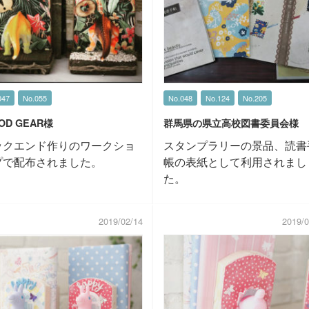
047
No.055
No.048
No.124
No.205
OD GEAR様
群馬県の県立高校図書委員会様
ックエンド作りのワークショ
スタンプラリーの景品、読書
プで配布されました。
帳の表紙として利用されまし
た。
2019/02/14
2019/0