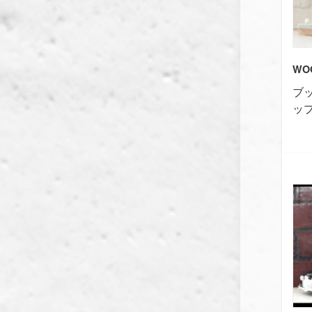
WO
ブ
ッ