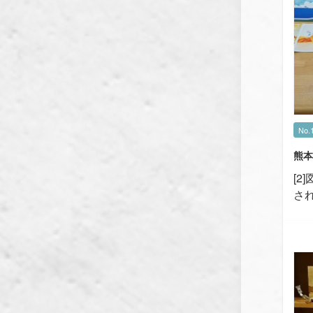
No.
熊本
[2
さ