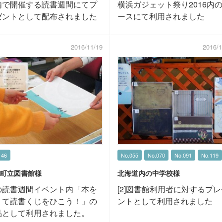
内で開催する読書週間にてプ
横浜ガジェット祭り2016内
ゼントとして配布されました
ースにて利用されました
2016/11/19
2016/1
146
No.055
No.070
No.091
No.119
町立図書館様
北海道内の中学校様
の読書週間イベント内「本を
[2]図書館利用者に対するプ
りて読書くじをひこう！」の
ントとして利用されました
品として利用されました。