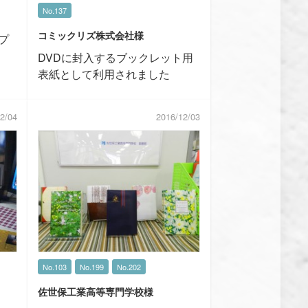
No.137
コミックリズ株式会社様
プ
DVDに封入するブックレット用
表紙として利用されました
2/04
2016/12/03
No.103
No.199
No.202
佐世保工業高等専門学校様