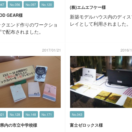
047
No.056
No.097
No.120
(株)エムエフケー様
OD GEAR様
新築モデルハウス内のディス
レイとして利用されました。
ックエンド作りのワークショ
プで配布されました。
2017/01/21
2016/1
021
No.128
No.148
No.171
No.043
県内の市立中学校様
富士ゼロックス様